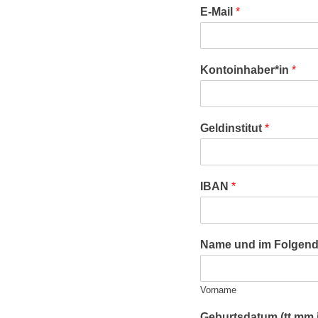
E-Mail
*
Kontoinhaber*in
*
Geldinstitut
*
IBAN
*
Name und im Folgen
Vorname
Geburtsdatum (tt.mm.j