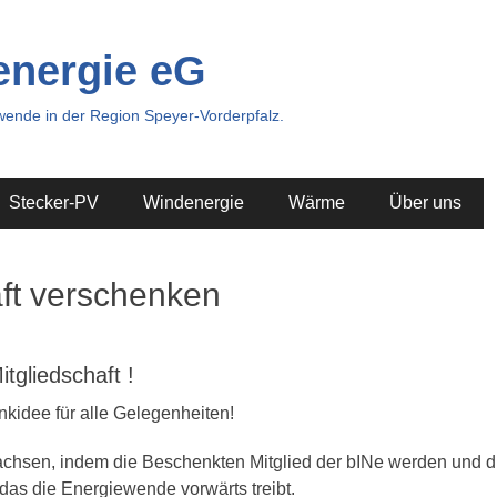
energie eG
ewende in der Region Speyer-Vorderpfalz.
Stecker-PV
Windenergie
Wärme
Über uns
aft verschenken
itgliedschaft
!
idee für alle Gelegenheiten!
wachsen, indem die Beschenkten Mitglied der bINe werden und
 das die Energiewende vorwärts treibt.