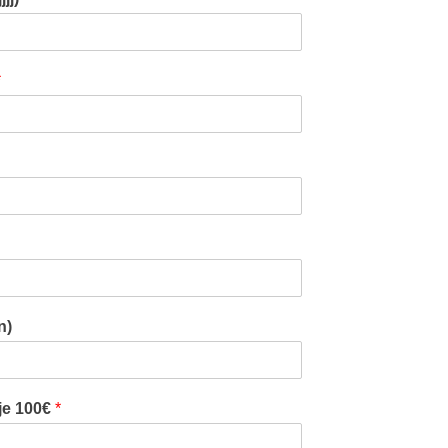
*
n)
 je 100€
*