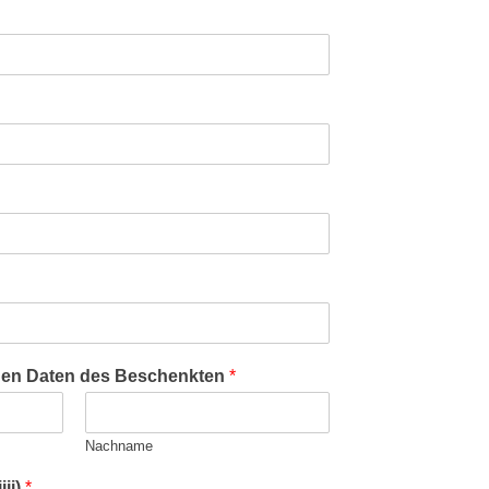
den Daten des Beschenkten
*
Nachname
jjj)
*