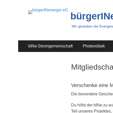
bürgerIN
Wir gestalten die Energi
Primäres
Zum
bINe-Stromgemeinschaft
Photovoltaik
Inhalt
Menü
springen
Mitgliedsch
Verschenke eine M
Die besondere Geschenk
Du hilfst der bINe zu 
Teil unseres Projektes,