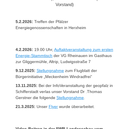
Vorstand)
5.2.2026:
Treffen der Pfälzer
Energiegenossenschaften in Herxheim
4.2.2026:
19.00 Uhr,
Auftaktveranstaltung zum ersten
Energie-Stammtisch
der VG Rheinauen im Gasthaus
zur Gliggermühle, Altrip, Ludwigsstraße 7
9.12.2025:
Stellungnahme
zum Flugblatt der
Bürgerinitiative „Meckenheim Windradfrei“
13.11.2025:
Bei der InfoVeranstaltung der geopfalz in
Schifferstadt verlas unser Vorstand Dr .Thomas
Gerstner die folgende
Stellungnahme
.
21.3.2025:
Unser
Flyer
wurde überarbeitet.
Video-Beitrag in der SWR-Landesschau vom