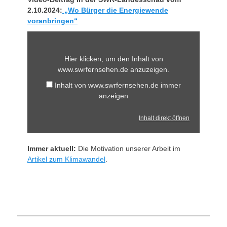
2.10.2024:
„Wo Bürger die Energiewende
voranbringen“
Inhalt
von
www.swrfernsehen.de
anzeigen
Hier klicken, um den Inhalt von
www.swrfernsehen.de anzuzeigen.
Inhalt von www.swrfernsehen.de immer
anzeigen
Inhalt direkt öffnen
Immer aktuell:
Die Motivation unserer Arbeit im
Artikel zum Klimawandel
.