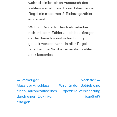
wahrscheinlich einen Austausch des
Zählers vornehmen. Es wird dann in der
Regel ein moderner 2-Richtungszähler
eingebaut.
Wichtig: Du darfst den Netzbetreiber
nicht mit dem Zählertausch beauftragen,
da der Tausch sonst in Rechnung
gestellt werden kann. In aller Regel
tauschen die Netzbetreiber den Zähler
aber kostenlos.
Beitragsnavigation
← Vorheriger
Nächster →
Vorheriger
Nächster
Muss der Anschluss
Wird für den Betrieb eine
Beitrag:
Beitrag:
eines Balkonkraftwerkes
spezielle Versicherung
durch einen Elektriker
benötigt?
erfolgen?