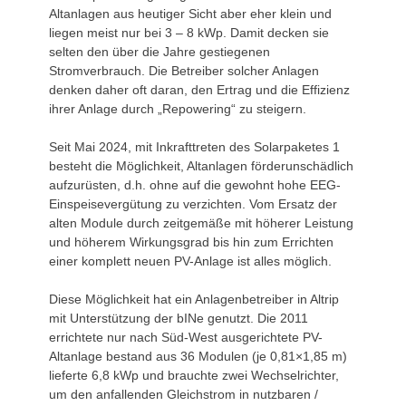
Altanlagen aus heutiger Sicht aber eher klein und
liegen meist nur bei 3 – 8 kWp. Damit decken sie
selten den über die Jahre gestiegenen
Stromverbrauch. Die Betreiber solcher Anlagen
denken daher oft daran, den Ertrag und die Effizienz
ihrer Anlage durch „Repowering“ zu steigern.
Seit Mai 2024, mit Inkrafttreten des Solarpaketes 1
besteht die Möglichkeit, Altanlagen förderunschädlich
aufzurüsten, d.h. ohne auf die gewohnt hohe EEG-
Einspeisevergütung zu verzichten. Vom Ersatz der
alten Module durch zeitgemäße mit höherer Leistung
und höherem Wirkungsgrad bis hin zum Errichten
einer komplett neuen PV-Anlage ist alles möglich.
Diese Möglichkeit hat ein Anlagenbetreiber in Altrip
mit Unterstützung der bINe genutzt. Die 2011
errichtete nur nach Süd-West ausgerichtete PV-
Altanlage bestand aus 36 Modulen (je 0,81×1,85 m)
lieferte 6,8 kWp und brauchte zwei Wechselrichter,
um den anfallenden Gleichstrom in nutzbaren /