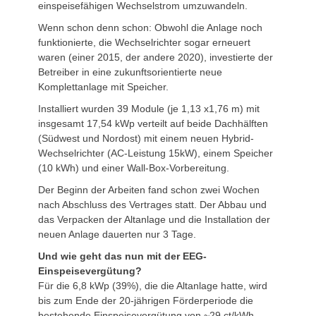
einspeisefähigen Wechselstrom umzuwandeln.
Wenn schon denn schon: Obwohl die Anlage noch
funktionierte, die Wechselrichter sogar erneuert
waren (einer 2015, der andere 2020), investierte der
Betreiber in eine zukunftsorientierte neue
Komplettanlage mit Speicher.
Installiert wurden 39 Module (je 1,13 x1,76 m) mit
insgesamt 17,54 kWp verteilt auf beide Dachhälften
(Südwest und Nordost) mit einem neuen Hybrid-
Wechselrichter (AC-Leistung 15kW), einem Speicher
(10 kWh) und einer Wall-Box-Vorbereitung.
Der Beginn der Arbeiten fand schon zwei Wochen
nach Abschluss des Vertrages statt. Der Abbau und
das Verpacken der Altanlage und die Installation der
neuen Anlage dauerten nur 3 Tage.
Und wie geht das nun mit der EEG-
Einspeisevergütung?
Für die 6,8 kWp (39%), die die Altanlage hatte, wird
bis zum Ende der 20-jährigen Förderperiode die
bestehende Einspeisevergütung von ~29 ct/kWh